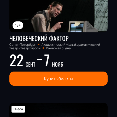
Актёрский состав:
Вера Быкова
18+
ЧЕЛОВЕЧЕСКИЙ ФАКТОР
Санкт-Петербург
Академический Малый драматический
театр - Театр Европы
Камерная сцена
22
7
СЕНТ
НОЯБ
Купить билеты
Пьеса