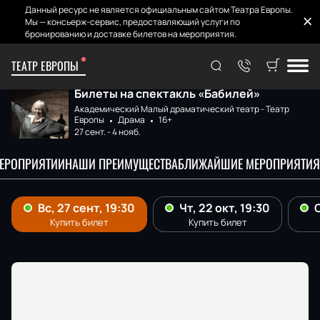
Данный ресурс не является официальным сайтом Театра Европы.
Мы — консьерж-сервис, предоставляющий услуги по
бронированию и доставке билетов на мероприятия.
ТЕАТР ЕВРОПЫ
Главная
Афиша и билеты
Бабилей
Билеты на спектакль «Бабилей»
Академический Малый драматический театр - Театр
Европы
Драма
16+
27 сент.
-
4 нояб.
МЕРОПРИЯТИИ
НАШИ ПРЕИМУЩЕСТВА
БЛИЖАЙШИЕ МЕРОПРИЯТИЯ