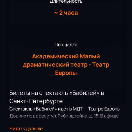
Длительность
~
2 часа
Площадка
Академический Малый
драматический театр - Театр
Европы
Билеты на спектакль «Бабилей» в
Санкт-Петербурге
Спектакль «Бабилей» идет в МДТ — Театре Европы
Додина по адресу: ул. Рубинштейна, д. 18. В афише
театра этот спектакль выделяется благодаря
Читать дальше...
участию известных артистов и профессиональной