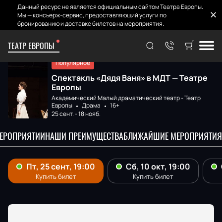
Данный ресурс не является официальным сайтом Театра Европы.
Мы — консьерж-сервис, предоставляющий услуги по
бронированию и доставке билетов на мероприятия.
ТЕАТР ЕВРОПЫ
Главная
Афиша и билеты
Дядя Ваня
Популярное
Спектакль «Дядя Ваня» в МДТ — Театре
Европы
Академический Малый драматический театр - Театр
Европы
Драма
16+
25 сент.
-
18 нояб.
МЕРОПРИЯТИИ
НАШИ ПРЕИМУЩЕСТВА
БЛИЖАЙШИЕ МЕРОПРИЯТИЯ