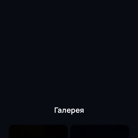
постановку
Корпоративным клиентам предоставляем особые
условия: резервирование лучших позиций и
персональное сопровождение заказа. Получите
подробности у менеджеров сайта.
Обратите внимание, возможна смена актёрского
состава.
Режиссёр:
Лев Додин
Актёрский состав
: Игорь Иванов, Сергей Козырев,
Елизавета Боярская, Ксения Раппопорт, Екатерина
Тарасова, Наталья Акимова, Сергей Курышев,
Игорь Черневич, Олег Рязанцев, Вера Быкова, Иван
Матвеенко, Михаил Титоренко
Галерея