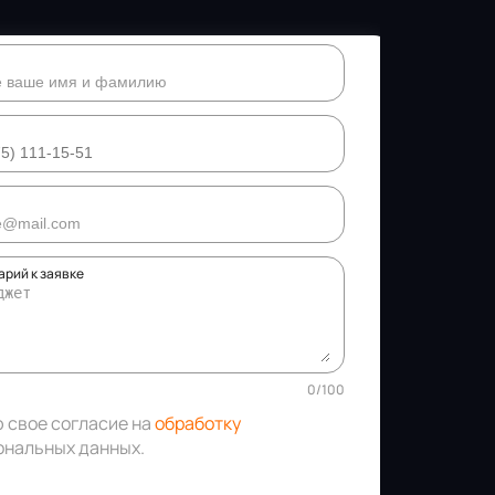
рий к заявке
0
/
100
ю свое согласие на
обработку
ональных данных
.