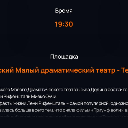
Время
19:30
Площадка
кий Малый драматический театр - Т
кого Малого Драматического театра Льва Додина состоится
и Рифеншталь Миеко Оучи.
факты жизни Лени Рифеншталь – самой популярной, одиозн
вилась больше всего тем, что сняла фильм «Триумф воли»,
графии было еще несколько работ, посвященных Третьему ре
не признала своей неправоты и того, что ее работы носят п