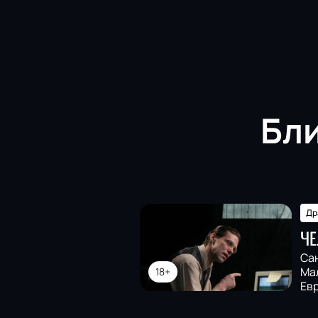
Бл
Др
ЧЕ
Са
Мал
18+
Ев