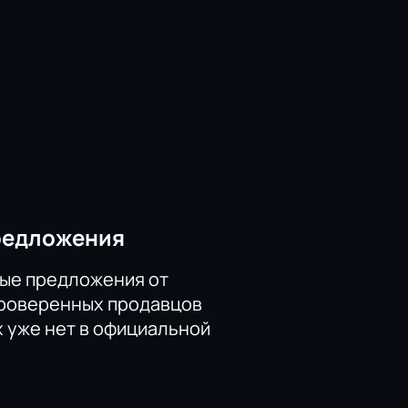
 в голливудском офисе
ии. Получится ли у нее и о чем
ям разные стороны Рифеншталь: от
к.
редложения
ые предложения от
проверенных продавцов
х уже нет в официальной