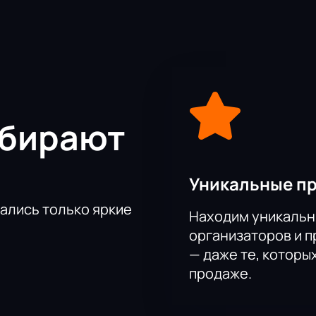
т с кинематографом для Рифеншталь было покончено.
т Рифеншталь глубокой столетней старухой, которая, сидя
ьма, спустя пятьдесят лет перерыва в работе в киноиндустр
 из постановки.
ка Неволина, талантливая актриса, которая покажет зрител
девушки до глубокой старухи, прожившей на земле целый ве
ыбирают
Уникальные п
тались только яркие
Находим уникальн
организаторов и 
— даже те, которы
продаже.