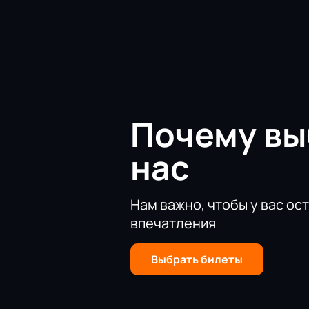
этого начиная с послевоенных ле
Спектакль «Синий свет» показывае
задумывается о съемках нового фил
будет новый фильм зрители узнают
В ней роль Лени исполняет Анжели
юной полной надежд и стремлений 
Почему в
нас
Нам важно, чтобы у вас ос
впечатления
Выбрать билеты