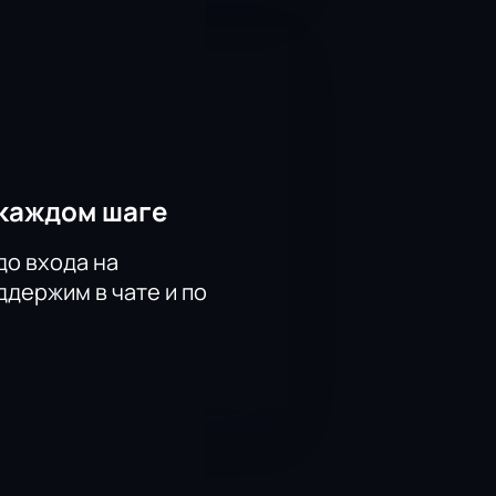
каждом шаге
до входа на
держим в чате и по