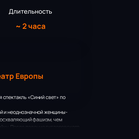
Длительность
~
2 часа
еатр Европы
 спектакль «Синий свет» по
ой и неоднозначной женщины-
 восхваляющий фашизм, чем
йху. После падения гитлеровского
ропагандистский характер. Из-за