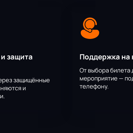
 и защита
Поддержка на 
От выбора билета 
мероприятие — под
через защищённые
телефону.
аняются и
и.