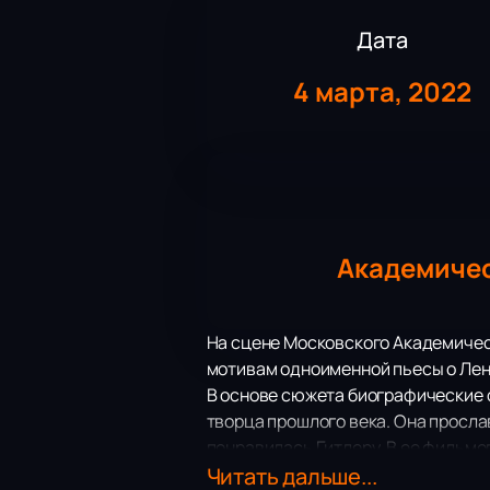
Дата
4 марта, 2022
Академичес
На сцене Московского Академичес
мотивам одноименной пьесы о Лен
В основе сюжета биографические 
творца прошлого века. Она просла
понравилась Гитлеру. В ее фильмо
режима и денацификации она так и 
Читать дальше...