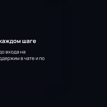
вляет задуматься о природе
ытом для всех зрителей, которые
мяти надолго.
каждом шаге
р Козин, Евгений Шолков,
до входа на
хина, Ярослав Дяченко
держим в чате и по