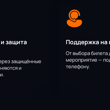
ставляющая сильное эмоциональное впечатление. Она заста
ойн и личных поступков. Спектакль станет незабываемым оп
ственную актерскую игру и истории, которые остаются в па
на актёрского состава.
 и защита
Поддержка на 
, Евгений Зайфрид, Дарья Тимченко, Никита Сидоров, Арту
От выбора билета 
 Никита Сухарев, Александр Быковский, Полина Севастьяни
мероприятие — под
через защищённые
телефону.
аняются и
и.