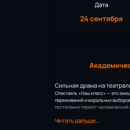
Дата
24 сентября
Академичес
Сильная драма на театрал
Спектакль «Наш класс» — это эмо
переживаний и моральных выборов
постепенно теряют человеческий о
свидетелями трагедии, которая ос
Читать дальше...
Сюжет и драматическая си