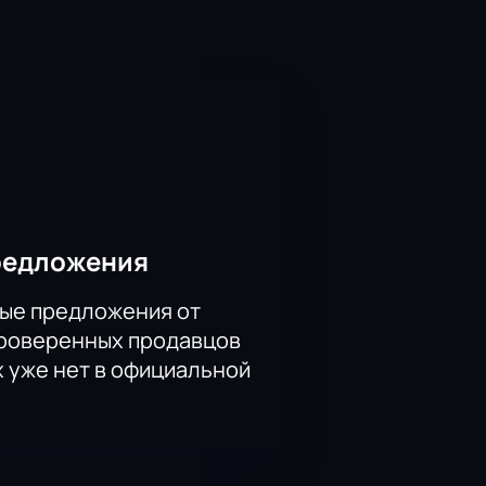
9 году на город обрушиваются
: погромам, предательству и
ение оставляет неизгладимый след
кой природы.
су: Санкт-Петербург, ул.
симально близко сопереживать
иятным, а интерьер зала создаёт
редложения
ые предложения от
проверенных продавцов
х уже нет в официальной
осы.