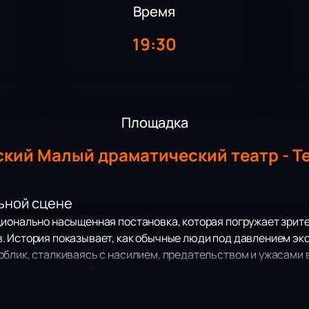
Время
19:30
Площадка
кий Малый драматический театр - Т
ьной сцене
ционально насыщенная постановка, которая погружает зрите
. История показывает, как обычные люди под давлением э
блик, сталкиваясь с насилием, предательством и ужасами 
таётся актуальной и сегодня.
ла