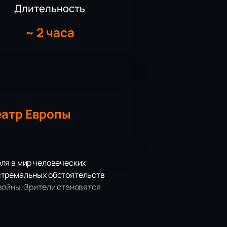
Длительность
~
2 часа
еатр Европы
ля в мир человеческих
кстремальных обстоятельств
войны. Зрители становятся