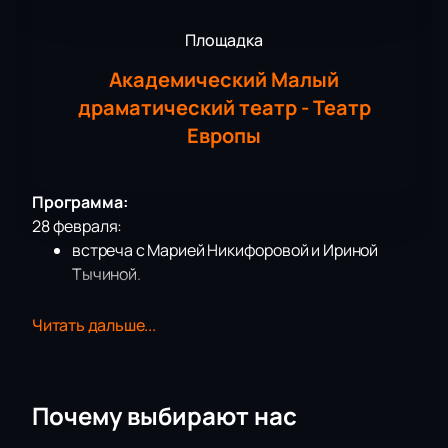
Площадка
Академический Малый
драматический театр - Театр
Европы
Программа:
28 февраля:
встреча с Марией Никифоровой и Ириной
Тычиной.
Дата и место проведения
Читать дальше...
Мероприятие проходит в МДТ Театр Европы
Додина. Адрес: Санкт-Петербург, ул. Рубинштейна,
д. 18. Время начала и продолжительность указаны в
Почему выбирают нас
афише на нашем сайте.