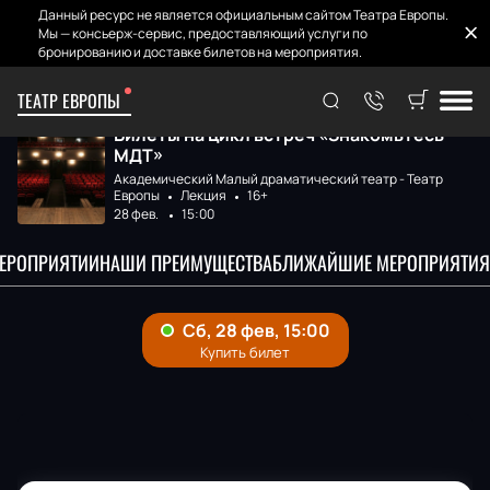
Данный ресурс не является официальным сайтом Театра Европы.
Мы — консьерж-сервис, предоставляющий услуги по
бронированию и доставке билетов на мероприятия.
ТЕАТР ЕВРОПЫ
Главная
Афиша и билеты
Знакомьтесь — МД...
Билеты на цикл встреч «Знакомьтесь —
МДТ»
Академический Малый драматический театр - Театр
Европы
Лекция
16+
28 фев.
15:00
МЕРОПРИЯТИИ
НАШИ ПРЕИМУЩЕСТВА
БЛИЖАЙШИЕ МЕРОПРИЯТИЯ