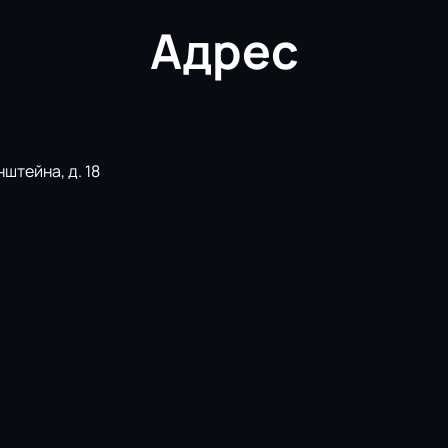
в, Инесса Серенко, Софья Запорожская, Данил Кулик, Михаи
Адрес
р Яковенко, Михаил Батуев, Денис Ищенко, Ярослав Василье
штейна, д. 18