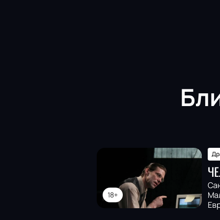
Бл
Др
ЧЕ
Са
Мал
18+
Ев