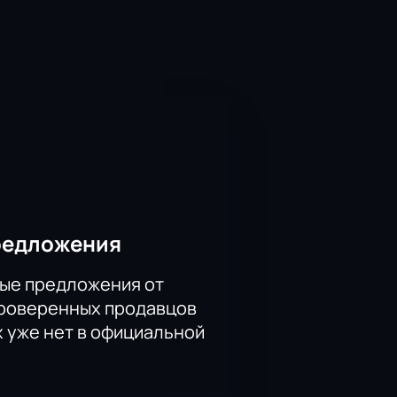
ие. К ним приходит странник Лука,
нажей к разным итогам. В
у правдой и ложью, отношения к
редложения
тейна, д. 18. Архитектура зала
ые предложения от
ддерживает атмосферу
проверенных продавцов
х уже нет в официальной
— выберите места по стоимости и
ей. Оплата доступна онлайн с