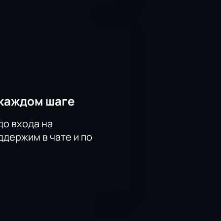
асписании спектакля,
каждом шаге
до входа на
держим в чате и по
мероприятий на сцене МДТ Театр
лефону — специалисты помогут