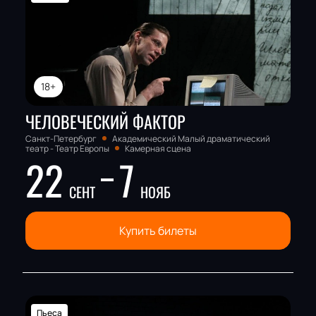
Актёрский состав:
Ирина Тычинина, Александр
Кошкарёв
18+
ЧЕЛОВЕЧЕСКИЙ ФАКТОР
Санкт-Петербург
Академический Малый драматический
театр - Театр Европы
Камерная сцена
22
7
СЕНТ
НОЯБ
Купить билеты
Пьеса