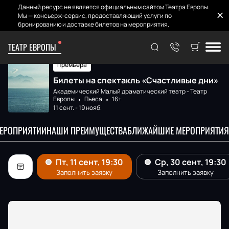
Данный ресурс не является официальным сайтом Театра Европы.
Мы — консьерж-сервис, предоставляющий услуги по
бронированию и доставке билетов на мероприятия.
ТЕАТР ЕВРОПЫ
Главная
Афиша и билеты
Счастливые дни
Премьера
Билеты на спектакль «Счастливые дни»
Академический Малый драматический театр - Театр
Европы
Пьеса
16+
11 сент.
-
19 нояб.
МЕРОПРИЯТИИ
НАШИ ПРЕИМУЩЕСТВА
БЛИЖАЙШИЕ МЕРОПРИЯТИЯ