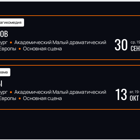
рагикомедия
НОВ
30
ург
Академический Малый драматический
ср, 1
СЕН
 Европы
Основная сцена
рама
Ы
13
ург
Академический Малый драматический
вт, 19
ОКТ
 Европы
Основная сцена