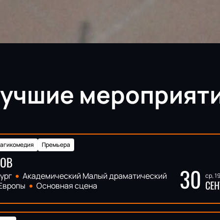
учшие мероприят
рагикомедия
Премьера
НОВ
30
ург
Академический Малый драматический
ср, 1
СЕН
 Европы
Основная сцена