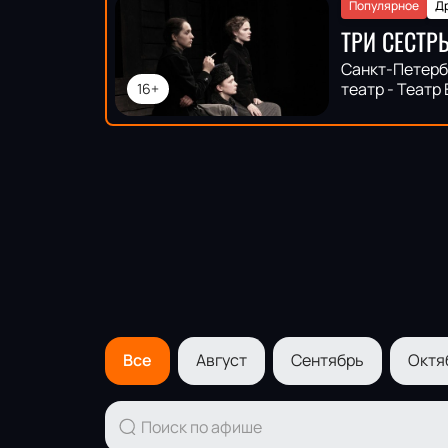
Популярное
Д
ТРИ СЕСТР
Санкт-Петерб
театр - Театр
16+
Все
Август
Сентябрь
Октя