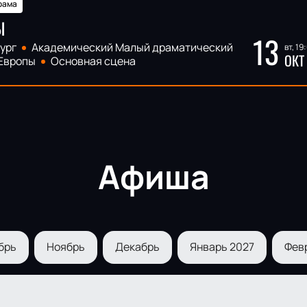
рама
Ы
13
ург
Академический Малый драматический
вт, 19
ОКТ
 Европы
Основная сцена
Афиша
брь
Ноябрь
Декабрь
Январь 2027
Фев