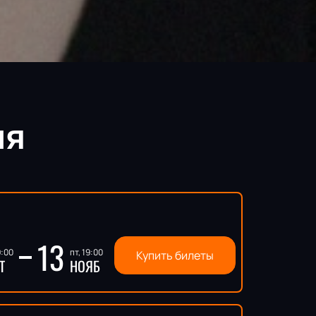
ия
13
9:00
пт, 19:00
Купить билеты
Т
НОЯБ