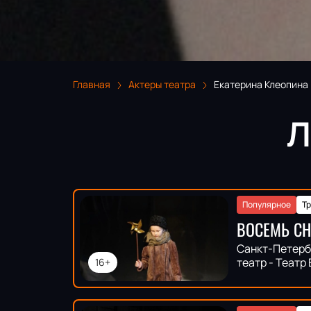
Главная
Актеры театра
Екатерина Клеопина
Л
Популярное
Т
ВОСЕМЬ С
Санкт-Петерб
театр - Театр
16+