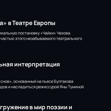
а» в Театре Европы
икальную постановку «Чайки» Чехова.
ь частью этого незабываемого театрального
льная интерпретация
снов», основанный на пьесе Булгакова
годов и насладиться режиссурой Яны Туминой.
гружение в мир поэзии и