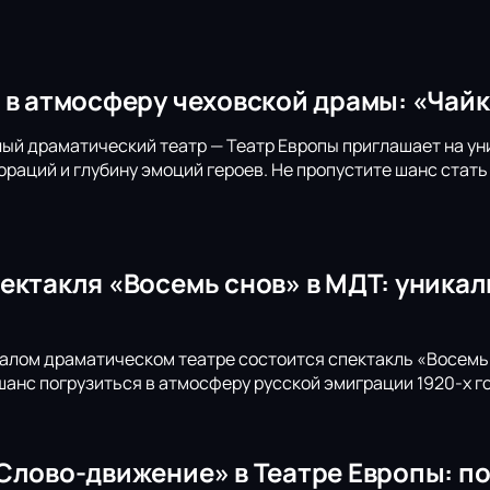
 в атмосферу чеховской драмы: «Чайк
й драматический театр — Театр Европы приглашает на ун
раций и глубину эмоций героев. Не пропустите шанс стат
ектакля «Восемь снов» в МДТ: уника
лом драматическом театре состоится спектакль «Восемь 
 шанс погрузиться в атмосферу русской эмиграции 1920-х 
Слово-движение» в Театре Европы: по