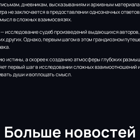
исьмам, дневникам, высказываниям и архивным материалам,
тра не заключается в предоставлении однозначных ответов,
смысл в сложных взаимосвязях.
 — исследование судеб произведений выдающихся авторов,
гих других. Однако, первым шагом в этом грандиозном путе
ака.
ию истины, а скорее к созданию атмосферы глубоких размы
ет первый шаг в исследовании сложных взаимоотношений и
ивать души и воплощать смысл.
Больше новостей