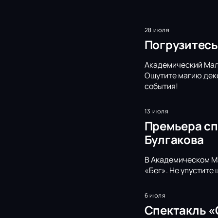
28 июля
Погрузитесь
Академический Малы
Ощутите магию деко
события!
13 июля
Премьера сп
Булгакова
В Академическом Ма
«Бег». Не упустите
6 июля
Спектакль «