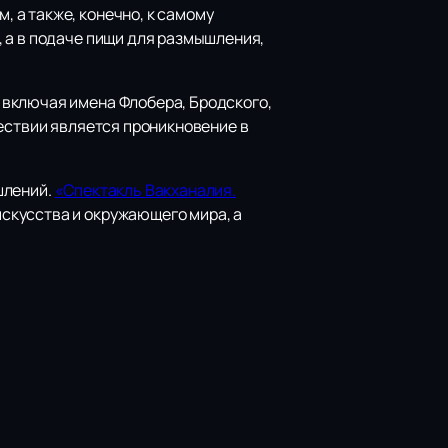
 а также, конечно, к самому
 а в подаче пищи для размышления,
 включая имена Флобера, Бродского,
шествии является проникновение в
шлений.
«Спектакль Вакханалия.
скусства и окружающего мира, а