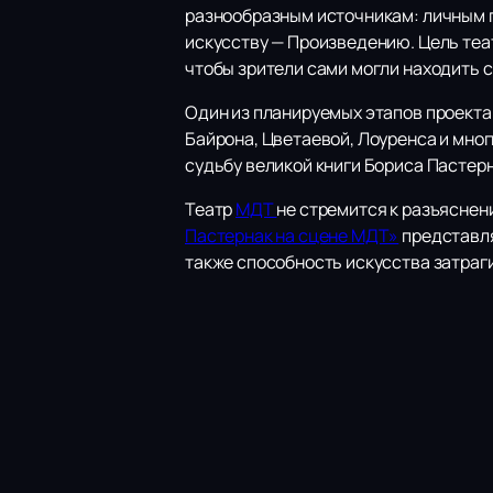
разнообразным источникам: личным п
искусству — Произведению. Цель теа
чтобы зрители сами могли находить 
Один из планируемых этапов проекта
Байрона, Цветаевой, Лоуренса и мно
судьбу великой книги Бориса Пастерн
Театр
МДТ
не стремится к разъяснен
Пастернак на сцене МДТ»
представля
также способность искусства затраг