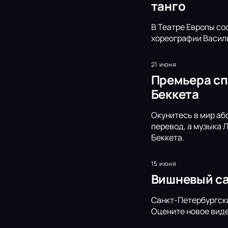
танго
В Театре Европы со
хореографии Василь
21 июня
Премьера сп
Беккета
Окунитесь в мир аб
перевод, а музыка 
Беккета.
15 июня
Вишневый са
Санкт-Петербургски
Оцените новое виде