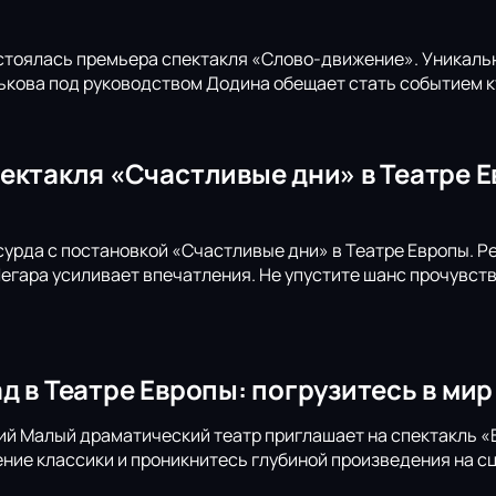
стоялась премьера спектакля «Слово-движение». Уникаль
кова под руководством Додина обещает стать событием ку
ектакля «Счастливые дни» в Театре 
сурда с постановкой «Счастливые дни» в Театре Европы. 
Легара усиливает впечатления. Не упустите шанс прочувст
д в Театре Европы: погрузитесь в мир
й Малый драматический театр приглашает на спектакль «
ние классики и проникнитесь глубиной произведения на сц