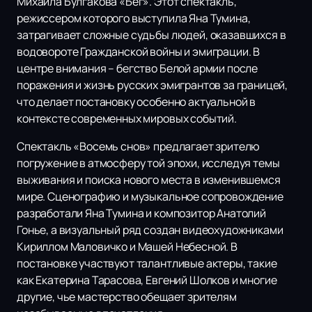
Михаила Булгакова «Бег». Этот спектакль,
режиссером которого выступила Яна Тумина,
затрагивает сложные судьбы людей, оказавшихся в
водовороте Гражданской войны и эмиграции. В
центре внимания – бегство Белой армии после
поражения и жизнь русских эмигрантов за границей,
что делает постановку особенно актуальной в
контексте современных мировых событий.
Спектакль «Восемь снов» предлагает зрителю
погружение в атмосферу той эпохи, исследуя темы
выживания и поиска нового места в изменившемся
мире. Сценографию и музыкальное сопровождение
разработали Яна Тумина и композитор Анатолий
Гонье, а визуальный ряд создан видеохудожниками
Кириллом Маловичко и Машей Небесной. В
постановке участвуют талантливые актеры, такие
как Екатерина Тарасова, Евгений Шолков и многие
другие, чье мастерство обещает зрителям