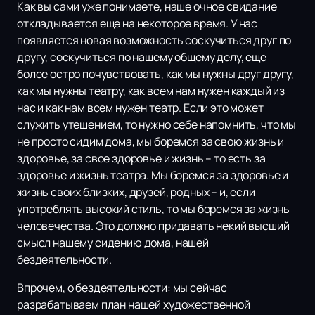
Как вы сами уже понимаете, наше очное свидание
откладывается еще на некоторое время. У нас
появляется новая возможность соскучиться друг по
другу, соскучиться по нашему общему делу, еще
более остро почувствовать, как мы нужны друг другу,
как мы нужны театру, как всем нам нужен каждый из
нас и как нам всем нужен театр. Если это может
служить утешением, то нужно себе напомнить, что мы
не просто сидим дома, мы боремся за свою жизнь и
здоровье, за свое здоровье и жизнь – то есть за
здоровье и жизнь театра. Мы боремся за здоровье и
жизнь своих близких, друзей, родных – и, если
употреблять высокий стиль, то мы боремся за жизнь
человечества. Это должно придавать некий высший
смысл нашему сидению дома, нашей
бездеятельности.
Впрочем, о бездеятельности: мы сейчас
разрабатываем план нашей художественной