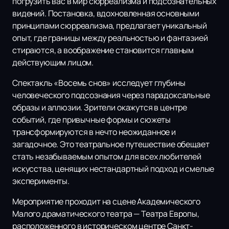
погрузить вас в мир сюрреализма и подсознательных
видений. Постановка, вдохновленная основными
принципами сюрреализма, предлагает уникальный
опыт, где границы между реальностью и фантазией
стираются, а воображение становится главным
действующим лицом.
Спектакль «Восемь снов» исследует глубины
человеческого подсознания через парадоксальные
образы и аллюзии. Зрители окажутся в центре
событий, где привычные формы и сюжеты
трансформируются в нечто неожиданное и
загадочное. Это театральное путешествие обещает
стать незабываемым опытом для всех любителей
искусства, ценящих нестандартный подход и смелые
эксперименты.
Мероприятие проходит на сцене Академического
Малого драматического театра — Театра Европы,
расположенного в историческом центре Санкт-