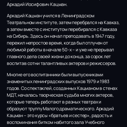
Аркадий Иосифович Кацман.
Аркадий Кацман учился в Ленинградском
Театральном институте, затем перебрался на Кавказ,
а затем вместе с институтом перебирался с Кавказа
на Сибирь. Здесь он начал преподавать в 1947 году,
пережил непростое время, когда был отлучен от
любимой работы в начале 50-х – и уже не прерывал
главного дела своей жизни до конца, за сорок лет
воспитав сотни талантливых актеров и режиссеров.
Многие его воспитанники были выпускниками
знаменитых ленинградских выпусков 1979 и 1983
годов. Со спектаклей, созданных Кацманом в стенах
МДТ, началась творческая судьба многих актеров,
которые теперь работают в разных театрах и
образуют труппу Малого драматического. Аркадий
Кацман – это курсы «братьев и сестер», радость и
воспоминания битком набитого зала Учебного