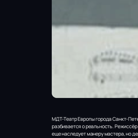
МДТ-Театр Европы города Санкт-Пет
разбивается о реальность. Режиссёр
еще наследует манеру мастера, но де