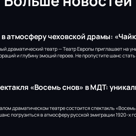
Больше новостей
 в атмосферу чеховской драмы: «Чайк
й драматический театр — Театр Европы приглашает на ун
раций и глубину эмоций героев. Не пропустите шанс стат
ектакля «Восемь снов» в МДТ: уника
лом драматическом театре состоится спектакль «Восемь 
 шанс погрузиться в атмосферу русской эмиграции 1920-х 