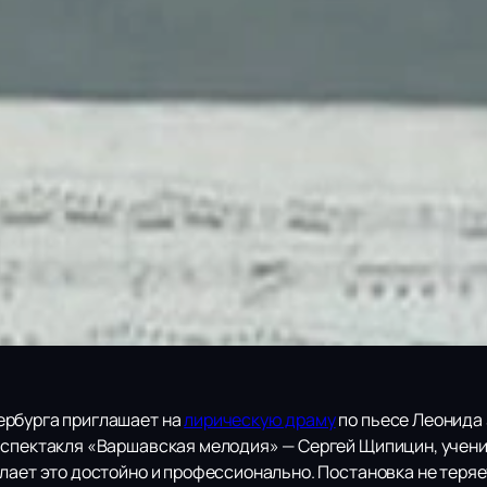
ербурга приглашает на
лирическую драму
по пьесе Леонида 
 спектакля «Варшавская мелодия» — Сергей Щипицин, учени
лает это достойно и профессионально. Постановка не теряе