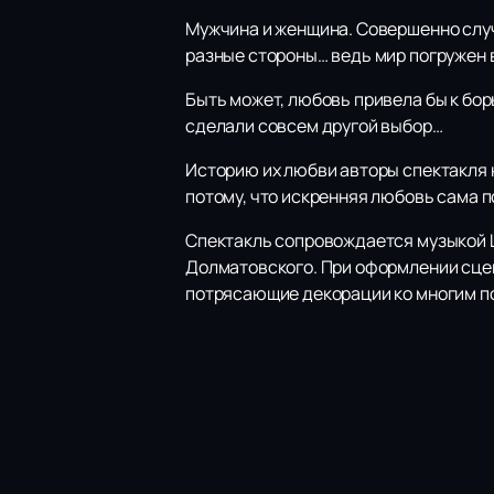
Мужчина и женщина. Совершенно случ
разные стороны… ведь мир погружен 
Быть может, любовь привела бы к бор
сделали совсем другой выбор…
Историю их любви авторы спектакля
потому, что искренняя любовь сама 
Спектакль сопровождается музыкой Ш
Долматовского. При оформлении сцен
потрясающие декорации ко многим п