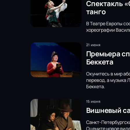
Спектакль «
танго
В Театре Европы со
хореографии Василь
21 июня
Премьера сп
Беккета
Окунитесь в мир аб
перевод, а музыка 
Беккета.
15 июня
Вишневый са
Санкт-Петербургски
Оцените новое виде