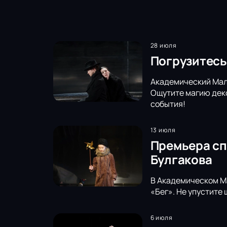
28 июля
Погрузитесь
Академический Малы
Ощутите магию деко
события!
13 июля
Премьера сп
Булгакова
В Академическом Ма
«Бег». Не упустите
6 июля