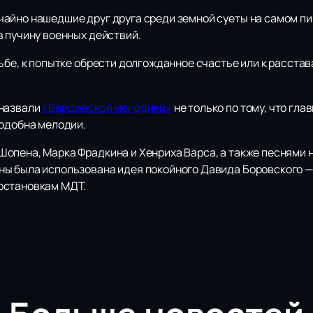
айно нашедшие друг друга среди земной суеты на самом пи
в пучину военных действий.
ьбе, к попытке обрести долгожданное счастье или к расста
 назвали
«Варшавской мелодией»
не только по тому, что гла
подобна мелодии.
опена, Марка Фрадкина и Хенриха Варса, а также песнями н
ы была использована идея покойного Давида Боровского —
остановкам МДТ.