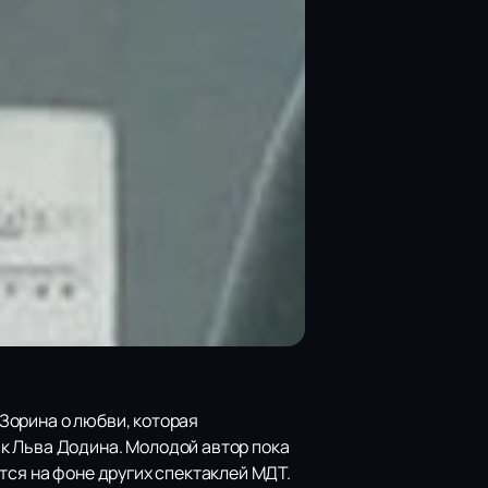
Зорина о любви, которая
к Льва Додина. Молодой автор пока
тся на фоне других спектаклей МДТ.