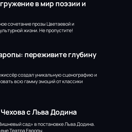
гружение в мир поэзии и
ное сочетание прозы Цветаевой и
льтурной жизни. Не пропустите!
Европы: переживите глубину
Режиссёр создал уникальную сценографию и
вовать всю гамму эмоций от классики
 Чехова с Льва Додина
Вишневый сад» в постановке Льва Додина.
ене Театра Европы.