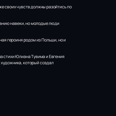
ке своих чувств должны разойтись по
ванию навеки, но молодые люди
вная героиня родом из Польши, но и
а стихи Юлиана Тувима и Евгения
 художника, который создал