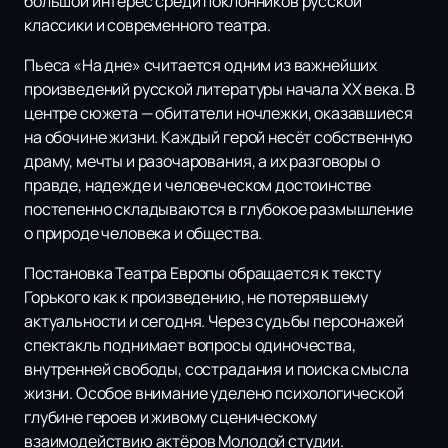
большой интерес среди поклонников русской
классики и современного театра.
Пьеса «На дне» считается одним из важнейших
произведений русской литературы начала XX века. В
центре сюжета — обитатели ночлежки, оказавшиеся
на обочине жизни. Каждый герой несёт собственную
драму, мечты и разочарования, а их разговоры о
правде, надежде и человеческом достоинстве
постепенно складываются в глубокое размышление
о природе человека и общества.
Постановка Театра Европы обращается к тексту
Горького как к произведению, не потерявшему
актуальности и сегодня. Через судьбы персонажей
спектакль поднимает вопросы одиночества,
внутренней свободы, сострадания и поиска смысла
жизни. Особое внимание уделено психологической
глубине героев и живому сценическому
взаимодействию актёров Молодой студии.